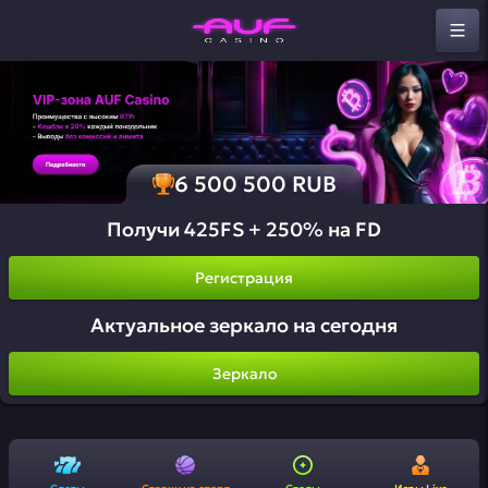
6 500 500 RUB
Получи 425FS + 250% на FD
Регистрация
Актуальное зеркало на сегодня
Зеркало