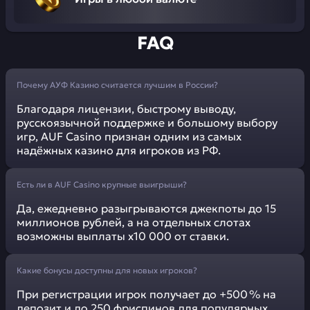
FAQ
Почему АУФ Казино считается лучшим в России?
Благодаря лицензии, быстрому выводу,
русскоязычной поддержке и большому выбору
игр, AUF Casino признан одним из самых
надёжных казино для игроков из РФ.
Есть ли в AUF Casino крупные выигрыши?
Да, ежедневно разыгрываются джекпоты до 15
миллионов рублей, а на отдельных слотах
возможны выплаты х10 000 от ставки.
Какие бонусы доступны для новых игроков?
При регистрации игрок получает до +500 % на
депозит и до 250 фриспинов для популярных