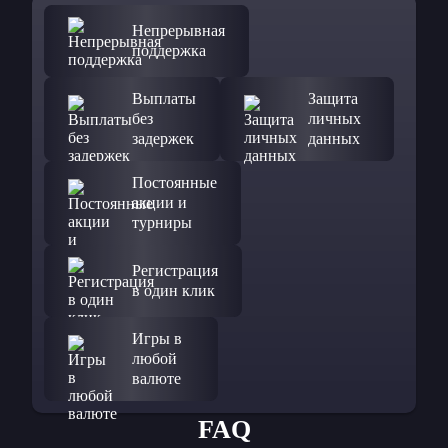
Непрерывная
поддержка
Выплаты
Защита
без
личных
задержек
данных
Постоянные
акции и
турниры
Регистрация
в один клик
Игры в
любой
валюте
FAQ