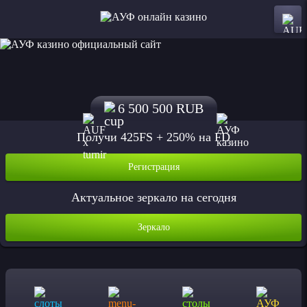
6 500 500 RUB
Получи 425FS + 250% на FD
Регистрация
Актуальное зеркало на сегодня
Зеркало