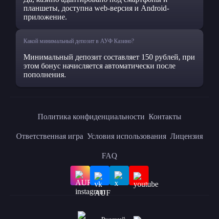
планшеты, доступна web-версия и Android-
приложение.
Какой минимальный депозит в АУФ Казино?
Минимальный депозит составляет 150 рублей, при
этом бонус начисляется автоматически после
пополнения.
Политика конфиденциальности
Контакты
Ответственная игра
Условия использования
Лицензия
FAQ